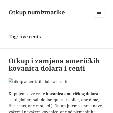
Otkup numizmatike
MENU
AND
WIDGETS
Tag:
five cents
Otkup i zamjena američkih
kovanica dolara i centi
Kupujemo sve vrste
kovanica američkog dolara
i
centi (dollar, half dollar, quarter dollar, one dime,
five cents, one cent, itd.). Otkupljujemo stare i nove,
važeće i nevažeće kovanice, one od plemenitih i