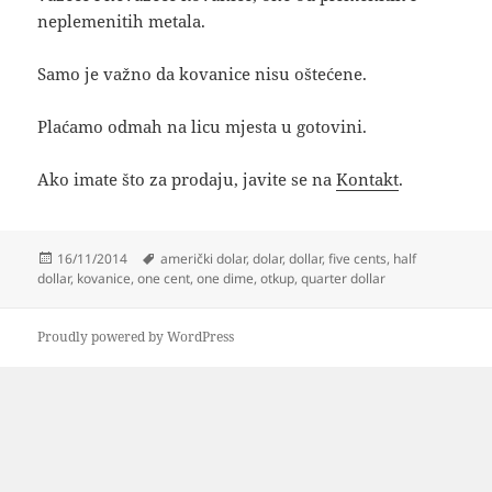
neplemenitih metala.
Samo je važno da kovanice nisu oštećene.
Plaćamo odmah na licu mjesta u gotovini.
Ako imate što za prodaju, javite se na
Kontakt
.
Posted
Tags
16/11/2014
američki dolar
,
dolar
,
dollar
,
five cents
,
half
on
dollar
,
kovanice
,
one cent
,
one dime
,
otkup
,
quarter dollar
Proudly powered by WordPress