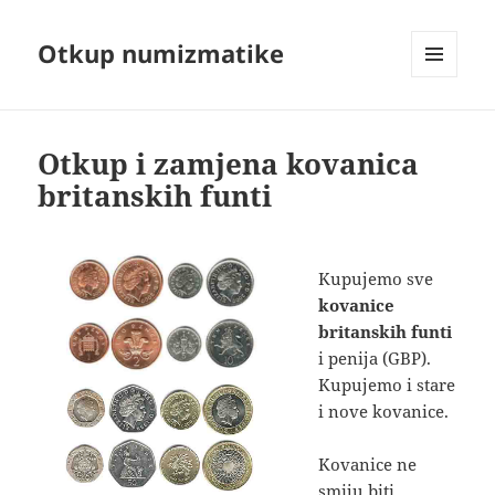
Otkup numizmatike
MENU
AND
WIDGETS
Otkup i zamjena kovanica
britanskih funti
Kupujemo sve
kovanice
britanskih funti
i penija (GBP).
Kupujemo i stare
i nove kovanice.
Kovanice ne
smiju biti