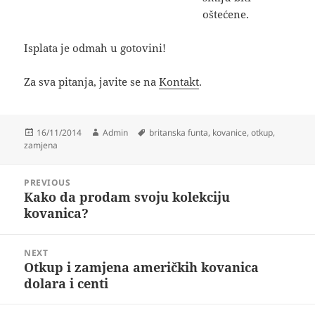
oštećene.
Isplata je odmah u gotovini!
Za sva pitanja, javite se na
Kontakt
.
Posted
Author
Tags
16/11/2014
Admin
britanska funta
,
kovanice
,
otkup
,
on
zamjena
Post
PREVIOUS
navigation
Kako da prodam svoju kolekciju
Previous
kovanica?
post:
NEXT
Otkup i zamjena američkih kovanica
Next
dolara i centi
post: