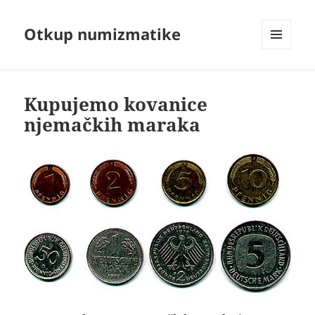
Otkup numizmatike
MENU
AND
WIDGETS
Kupujemo kovanice
njemačkih maraka