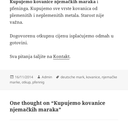
Kupujemo kovanice njemačkih maraka
i
pfeninga. Kupujemo sve vrste kovanica od
plemenitih i neplemenitih metala. Starost nije
važna.
Dogovorenu otkupnu cijenu isplaćujemo odmah u
gotovini.
Sva pitanja šaljite na
Kontakt
.
Posted
Author
Tags
16/11/2014
Admin
deutsche mark
,
kovanice
,
njemačke
on
marke
,
otkup
,
pfennig
One thought on “Kupujemo kovanice
njemačkih maraka”