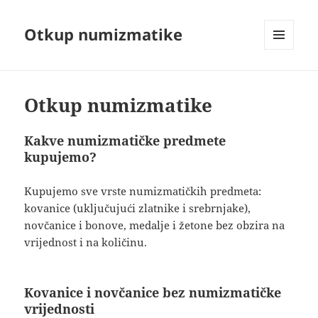
Otkup numizmatike
MENU
AND
WIDGETS
Otkup numizmatike
Kakve numizmatičke predmete
kupujemo?
Kupujemo sve vrste numizmatičkih predmeta:
kovanice (uključujući zlatnike i srebrnjake),
novčanice i bonove, medalje i žetone bez obzira na
vrijednost i na količinu.
Kovanice i novčanice bez numizmatičke
vrijednosti