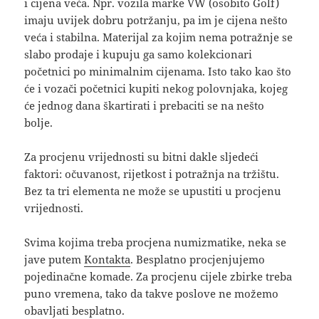
i cijena veća. Npr. vozila marke VW (osobito Golf)
imaju uvijek dobru potržanju, pa im je cijena nešto
veća i stabilna. Materijal za kojim nema potražnje se
slabo prodaje i kupuju ga samo kolekcionari
početnici po minimalnim cijenama. Isto tako kao što
će i vozači početnici kupiti nekog polovnjaka, kojeg
će jednog dana škartirati i prebaciti se na nešto
bolje.
Za procjenu vrijednosti su bitni dakle sljedeći
faktori: očuvanost, rijetkost i potražnja na tržištu.
Bez ta tri elementa ne može se upustiti u procjenu
vrijednosti.
Svima kojima treba procjena numizmatike, neka se
jave putem
Kontakta
. Besplatno procjenjujemo
pojedinačne komade. Za procjenu cijele zbirke treba
puno vremena, tako da takve poslove ne možemo
obavljati besplatno.