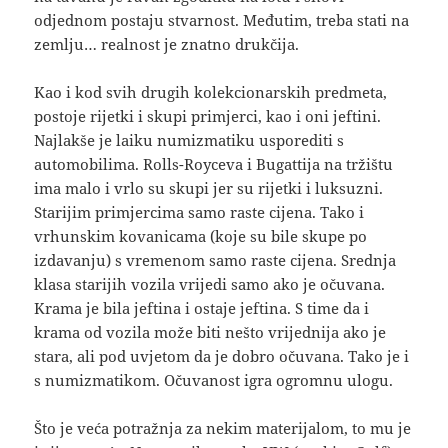
odjednom postaju stvarnost. Međutim, treba stati na
zemlju… realnost je znatno drukčija.
Kao i kod svih drugih kolekcionarskih predmeta,
postoje rijetki i skupi primjerci, kao i oni jeftini.
Najlakše je laiku numizmatiku usporediti s
automobilima. Rolls-Royceva i Bugattija na tržištu
ima malo i vrlo su skupi jer su rijetki i luksuzni.
Starijim primjercima samo raste cijena. Tako i
vrhunskim kovanicama (koje su bile skupe po
izdavanju) s vremenom samo raste cijena. Srednja
klasa starijih vozila vrijedi samo ako je očuvana.
Krama je bila jeftina i ostaje jeftina. S time da i
krama od vozila može biti nešto vrijednija ako je
stara, ali pod uvjetom da je dobro očuvana. Tako je i
s numizmatikom. Očuvanost igra ogromnu ulogu.
Što je veća potražnja za nekim materijalom, to mu je