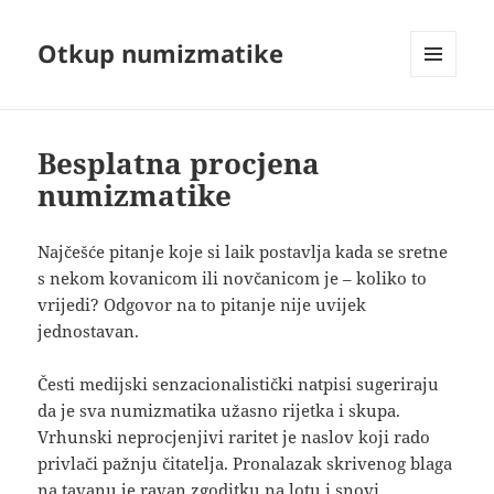
Otkup numizmatike
MENU
AND
WIDGETS
Besplatna procjena
numizmatike
Najčešće pitanje koje si laik postavlja kada se sretne
s nekom kovanicom ili novčanicom je – koliko to
vrijedi? Odgovor na to pitanje nije uvijek
jednostavan.
Česti medijski senzacionalistički natpisi sugeriraju
da je sva numizmatika užasno rijetka i skupa.
Vrhunski neprocjenjivi raritet je naslov koji rado
privlači pažnju čitatelja. Pronalazak skrivenog blaga
na tavanu je ravan zgoditku na lotu i snovi